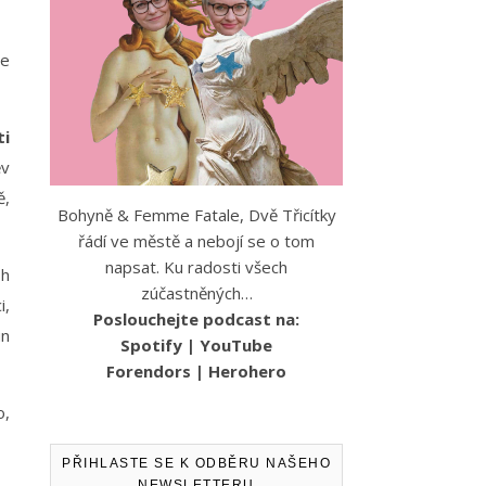
me
ti
ěv
ě,
Bohyně & Femme Fatale, Dvě Třicítky
řádí ve městě a nebojí se o tom
napsat. Ku radosti všech
ůh
zúčastněných…
i,
Poslouchejte podcast na:
un
Spotify
|
YouTube
Forendors
|
Herohero
o,
PŘIHLASTE SE K ODBĚRU NAŠEHO
NEWSLETTERU