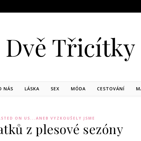
Dvě Třicítky
O NÁS
LÁSKA
SEX
MÓDA
CESTOVÁNÍ
M
ASTED ON US...ANEB VYZKOUŠELY JSME
atků z plesové sezóny