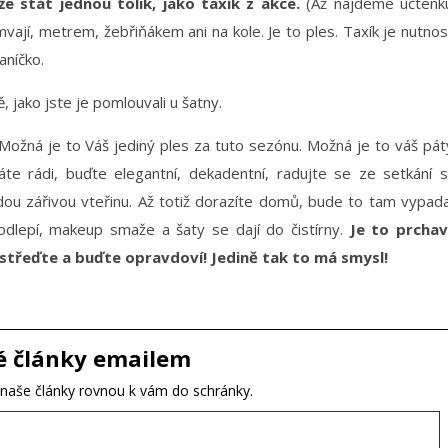
že stát jednou tolik, jako taxík z akce.
(Až najdeme účtenk
ají, metrem, žebřiňákem ani na kole. Je to ples. Taxík je nutnos
aníčko.
, jako jste je pomlouvali u šatny.
ožná je to Váš jediný ples za tuto sezónu. Možná je to váš pát
áte rádi, buďte elegantní, dekadentní, radujte se ze setkání 
aždou zářivou vteřinu. Až totiž dorazíte domů, bude to tam vypad
odlepí, makeup smaže a šaty se dají do čistírny.
Je to prcha
ustřeďte a buďte opravdoví! Jedině tak to má smysl!
é články emailem
t naše články rovnou k vám do schránky.