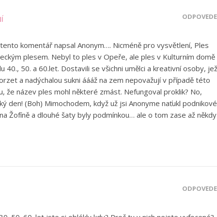
ODPOVĚDĚ
Í
 tento komentář napsal Anonym…. Nicméně pro vysvětlení, Ples
eckým plesem. Nebyl to ples v Opeře, ale ples v Kulturním domě
40., 50. a 60.let. Dostavili se všichni umělci a kreativní osoby, je
 korzet a nadýchalou sukni áááž na zem nepovažují v případě této
u, že název ples mohl některé zmást. Nefungoval proklik? No,
zký den! (Boh) Mimochodem, když už jsi Anonyme naťukl podnikové
 na Žofíně a dlouhé šaty byly podmínkou… ale o tom zase až někdy
ODPOVĚDĚ