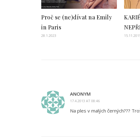
Proč se (ne)dívat na Emily
KARI
in Paris
NEPŘ
28.1.2023
15.11.201
ANONYM
17.4.2013 AT 08:46
Na ples v malých černých??? Troš