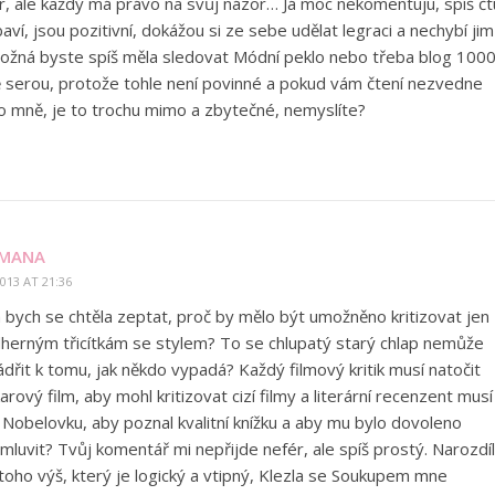
r, ale každý má právo na svůj názor… Já moc nekomentuju, spíš čt
ví, jsou pozitivní, dokážou si ze sebe udělat legraci a nechybí jim
ožná byste spíš měla sledovat Módní peklo nebo třeba blog 100
ě serou, protože tohle není povinné a pokud vám čtení nezvedne
ko mně, je to trochu mimo a zbytečné, nemyslíte?
MANA
2013 AT 21:36
á bych se chtěla zeptat, proč by mělo být umožněno kritizovat jen
herným třicítkám se stylem? To se chlupatý starý chlap nemůže
ádřit k tomu, jak někdo vypadá? Každý filmový kritik musí natočit
arový film, aby mohl kritizovat cizí filmy a literární recenzent musí
 Nobelovku, aby poznal kvalitní knížku a aby mu bylo dovoleno
mluvit? Tvůj komentář mi nepřijde nefér, ale spíš prostý. Narozdíl
toho výš, který je logický a vtipný, Klezla se Soukupem mne