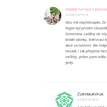
FEMME FATALE S BOHYN
17.4.2013 AT 09:18
Moc mě nepřekvapilo, že
Rajón byl prvním všeuměl
Domovina. Laděný do stylu 
lesklé silonky, šněrovací
akce za nutnost. Ale cháp
nevadí, i tak přejeme he
večírky, jeden jsem měla
jindy.
ČURYMURYFUK
9.5.2013 AT 08:53