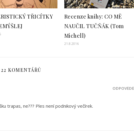
ÉRISTICKÝ TŘICÍTKY
Recenze knihy: CO MĚ
EMÝŠLEJ
NAUČIL TUČŇÁK (Tom
5
Michell)
21.8.2016
22 KOMENTÁŘŮ
ODPOVĚDĚ
ku trapas, ne??? Ples není podnikový večírek.