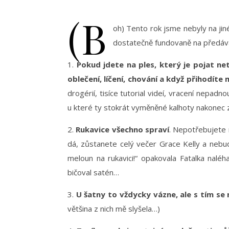
(B
oh) Tento rok jsme nebyly na ji
dostatečně fundovaně na předáván
1.
Pokud jdete na ples, který je pojat n
oblečení, líčení, chování a když přihodíte
drogérií, tisíce tutorial videí, vracení nepadn
u které ty stokrát vyměněné kalhoty nakonec z
2.
Rukavice všechno spraví
. Nepotřebujete 
dá, zůstanete celý večer Grace Kelly a nebud
meloun na rukavici!“ opakovala Fatalka naléh
bičoval satén…
3.
U šatny to vždycky vázne, ale s tím se 
většina z nich mě slyšela…)