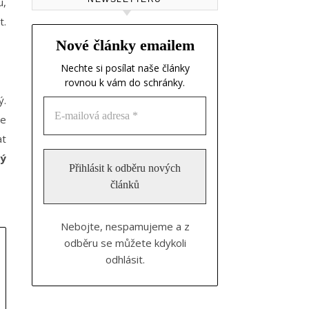
u,
t.
Nové články emailem
Nechte si posílat naše články
rovnou k vám do schránky.
ý.
se
at
vý
Nebojte, nespamujeme a z
odběru se můžete kdykoli
odhlásit.