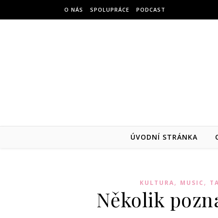
Přejít na obsah
O NÁS
SPOLUPRÁCE
PODCAST
ÚVODNÍ STRÁNKA
,
,
KULTURA
MUSIC
T
Několik pozn