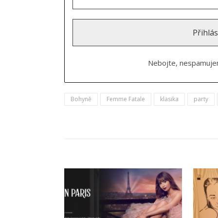
Nebojte, nespamujem
Bohyně
Femme Fatale
klasika
party