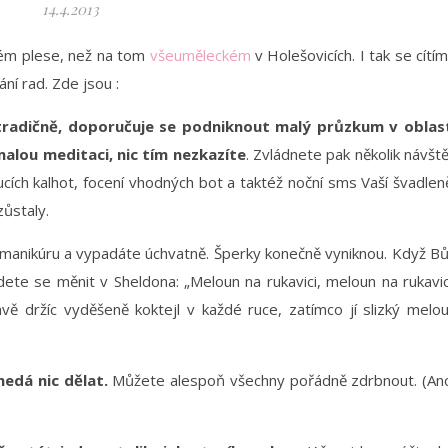
14.4.2013
ném plese, než na tom
všeuměleckém
v Holešovicích. I tak se cítí
í rad. Zde jsou :
etradičně, doporučuje se podniknout malý průzkum v oblas
 malou meditaci, nic tím nezkazíte
. Zvládnete pak několik návšt
oucích kalhot, focení vhodných bot a taktéž noční sms Vaší švadlen
ůstaly.
manikúru a vypadáte úchvatně. Šperky konečně vyniknou. Když B
ete se měnit v Sheldona: „Meloun na rukavici, meloun na rukavic
avě držíc vyděšeně koktejl v každé ruce, zatímco jí slizký melo
nedá nic dělat.
Můžete alespoň všechny pořádně zdrbnout. (An