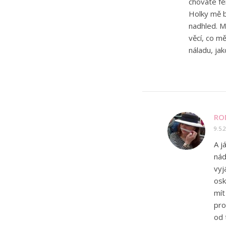
chováte fé
Holky mě ba
nadhled. M
věcí, co m
náladu, ja
RO
9.5.
A j
nád
vyj
osk
mít
pro
od 