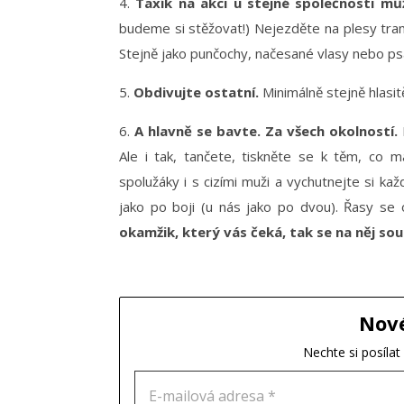
4.
Taxík na akci u stejné společnosti mů
budeme si stěžovat!) Nejezděte na plesy tramv
Stejně jako punčochy, načesané vlasy nebo ps
5.
Obdivujte ostatní.
Minimálně stejně hlasitě
6.
A hlavně se bavte. Za všech okolností.
M
Ale i tak, tančete, tiskněte se k těm, co m
spolužáky i s cizími muži a vychutnejte si k
jako po boji (u nás jako po dvou). Řasy se 
okamžik, který vás čeká, tak se na něj so
Nov
Nechte si posíla