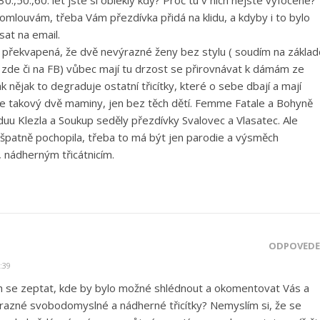
30.,50.,60. let jste si oblékly kdy? Proč tu v nich nejste vyfocené?
omlouvám, třeba Vám přezdívka přidá na klidu, a kdyby i to bylo
at na email.
u překvapená, že dvě nevýrazné ženy bez stylu ( soudím na základ
 zde či na FB) vůbec mají tu drzost se přirovnávat k dámám ze
 nějak to degraduje ostatní třicítky, které o sebe dbají a mají
jste takový dvě maminy, jen bez těch dětí. Femme Fatale a Bohyně
duu Klezla a Soukup seděly přezdívky Svalovec a Vlasatec. Ale
 špatně pochopila, třeba to má být jen parodie a výsměch
nádherným třicátnicím.
ODPOVĚDĚ
:39
h se zeptat, kde by bylo možné shlédnout a okomentovat Vás a
ýrazné svobodomyslné a nádherné třicítky? Nemyslím si, že se