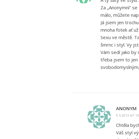
A ty šaty ve stylu 
Za „Anonymní“ se 
málo, můžete naps
Já jsem jen troch
mnoha fotek ať už
Sexu ve městě. Tak
šmrnc i styl. Vy 
Vám sedí jako by 
třeba jsem to jen
svobodomyslným, 
ANONYM
9.5.2013 AT 13
Chtěla byc
Váš styl v