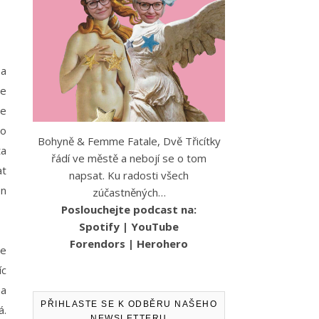
 a
je
se
to
Bohyně & Femme Fatale, Dvě Třicítky
ta
řádí ve městě a nebojí se o tom
at
napsat. Ku radosti všech
en
zúčastněných…
Poslouchejte podcast na:
Spotify
|
YouTube
Forendors
|
Herohero
je
íc
na
PŘIHLASTE SE K ODBĚRU NAŠEHO
á.
NEWSLETTERU