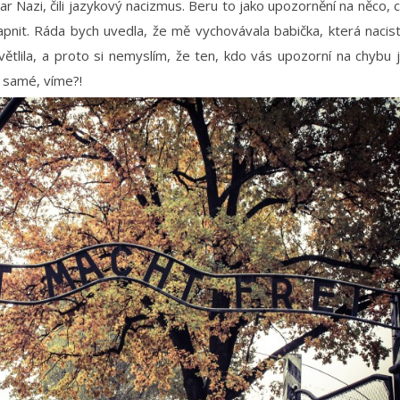
 Nazi, čili jazykový nacizmus. Beru to jako upozornění na něco, 
apnit. Ráda bych uvedla, že mě vychovávala babička, která nacis
větlila, a proto si nemyslím, že ten, kdo vás upozorní na chybu 
 samé, víme?!