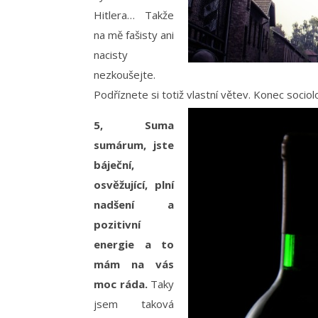
Hitlera… Takže
na mě fašisty ani
nacisty
nezkoušejte.
Podříznete si totiž vlastní větev. Konec socio
5, Suma
sumárum, jste
báječní,
osvěžující, plní
nadšení a
pozitivní
energie a to
mám na vás
moc ráda.
Taky
jsem taková