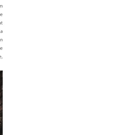
ám
te
at
 a
en
me
e,