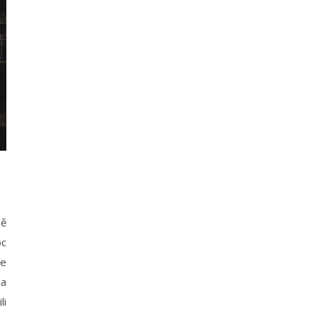
mě
oc
je
 a
li