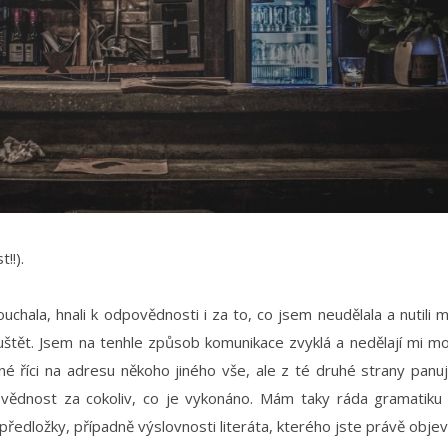
!!).
chala, hnali k odpovědnosti i za to, co jsem neudělala a nutili 
uštět. Jsem na tenhle způsob komunikace zvyklá a nedělají mi m
é říci na adresu někoho jiného vše, ale z té druhé strany panu
vědnost za cokoliv, co je vykonáno. Mám taky ráda gramatiku
edložky, případně výslovnosti literáta, kterého jste právě objevi