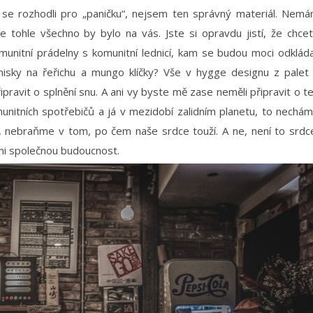
e se rozhodli pro „paničku“, nejsem ten správný materiál. Nem
kže tohle všechno by bylo na vás. Jste si opravdu jistí, že chce
unitní prádelny s komunitní lednicí, kam se budou moci odklád
 misky na řeřichu a mungo klíčky? Vše v hygge designu z palet
pravit o splnění snu. A ani vy byste mě zase neměli připravit o t
unitních spotřebičů a já v mezidobí zalidním planetu, to nechá
sím, nebraňme v tom, po čem naše srdce touží. A ne, není to srdc
 mi společnou budoucnost.