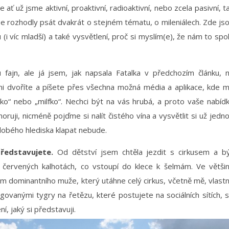
 ať už jsme aktivní, proaktivní, radioaktivní, nebo zcela pasivní, t
 rozhodly psát dvakrát o stejném tématu, o mileniálech. Zde js
i víc mladší) a také vysvětlení, proč si myslím(e), že nám to spo
u fajn, ale já jsem, jak napsala Fatalka v předchozím článku, 
se mi dvoříte a píšete přes všechna možná média a aplikace, kde 
ko“ nebo „milfko“. Nechci být na vás hrubá, a proto vaše nabíd
oruji, nicméně pojďme si nalít čistého vína a vysvětlit si už jedn
obého hlediska klapat nebude.
představujete.
Od dětství jsem chtěla jezdit s cirkusem a b
ervených kalhotách, co vstoupí do klece k šelmám. Ve větši
edám dominantního muže, který utáhne celý cirkus, včetně mě, vlast
ovanými tygry na řetězu, které postujete na sociálních sítích, 
í, jaký si představuji.