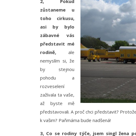
2, Pokud
zůstaneme u
toho cirkusu,
asi by bylo
zábavné vás
představit mé
rodině,
ale
nemyslím si, že
by stejnou
pohodu a
rozveselení
zažívala ta vaše,
až byste mě
představovali. A proč chci představit? Proto
k vašim? Paňmáma bude nadšená!
3, Co se rodiny týče, jsem singl žena p