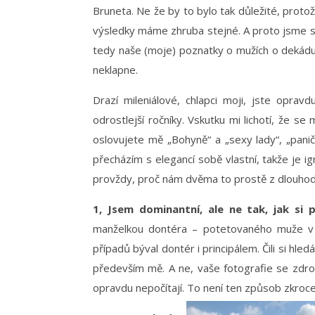
Bruneta. Ne že by to bylo tak důležité, protože
výsledky máme zhruba stejné. A proto jsme se
tedy naše (moje) poznatky o mužích o dekádu (
neklapne.
Drazí mileniálové, chlapci moji, jste opravd
odrostlejší ročníky. Vskutku mi lichotí, že 
oslovujete mě „Bohyně“ a „sexy lady“, „panič
přecházím s elegancí sobě vlastní, takže je ign
provždy, proč nám dvěma to prostě z dlouhod
1, Jsem dominantní, ale ne tak, jak si 
manželkou dontéra – potetovaného muže v č
případů býval dontér i principálem. Čili si hl
především mě. A ne, vaše fotografie se zdrog
opravdu nepočítají. To není ten způsob zkrocen