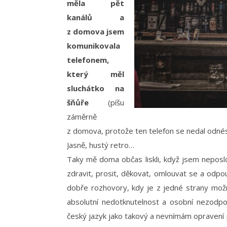
měla pět
kanálů a
z domova jsem
komunikovala
telefonem,
který měl
sluchátko na
šňůře
(píšu
záměrně
z domova, protože ten telefon se nedal odnést
Jasně, hustý retro…
Taky mě doma občas liskli, když jsem neposlou
zdravit, prosit, děkovat, omlouvat se a odpo
dobře rozhovory, kdy je z jedné strany možn
absolutní nedotknutelnost a osobní nezodpo
český jazyk jako takový a nevnímám opravení př