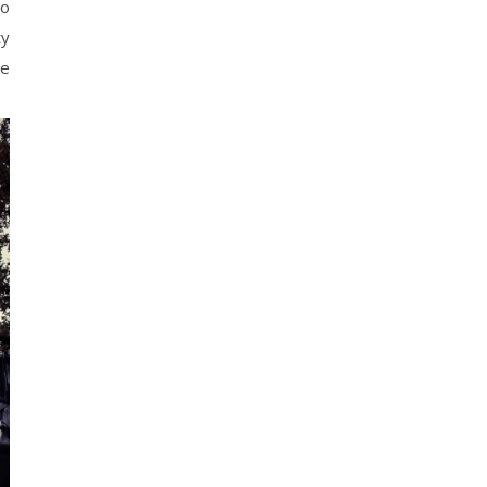
co
ty
je