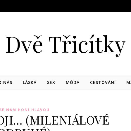
Dvě Třicítky
O NÁS
LÁSKA
SEX
MÓDA
CESTOVÁNÍ
M
SE NÁM HONÍ HLAVOU
OJI… (MILENIÁLOVÉ