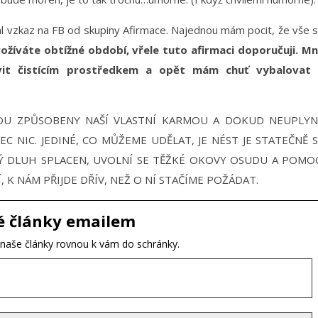
rhl vzkaz na FB od skupiny Afirmace. Najednou mám pocit, že vše 
ožíváte obtížné období, vřele tuto afirmaci doporučuji. M
ávit čistícím prostředkem a opět mám chuť vybalovat
SOU ZPŮSOBENY NAŠÍ VLASTNÍ KARMOU A DOKUD NEUPLYN
 NIC. JEDINÉ, CO MŮŽEME UDĚLAT, JE NÉST JE STATEČNĚ 
KÝ DLUH SPLACEN, UVOLNÍ SE TĚŽKÉ OKOVY OSUDU A POMO
 K NÁM PŘIJDE DŘÍV, NEŽ O NÍ STAČÍME POŽÁDAT.
é články emailem
t naše články rovnou k vám do schránky.