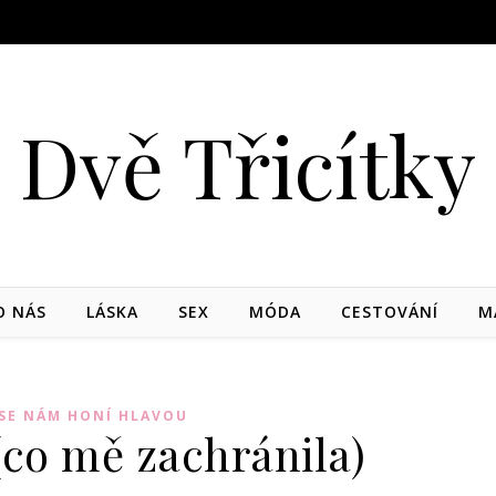
Dvě Třicítky
O NÁS
LÁSKA
SEX
MÓDA
CESTOVÁNÍ
M
SE NÁM HONÍ HLAVOU
(co mě zachránila)