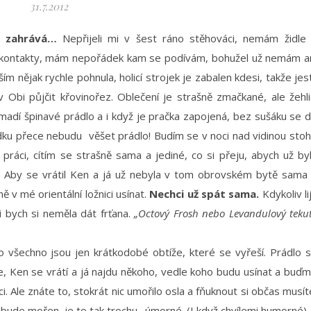
31.7.2012
t zahrává…
Nepřijeli mi v šest ráno stěhováci, nemám židle
y kontakty, mám nepořádek kam se podívám, bohužel už nemám a
ším nějak rychle pohnula, holicí strojek je zabalen kdesi, takže jest
Obi půjčit křovinořez. Oblečení je strašně zmačkané, ale žehli
omadí špinavé prádlo a i když je pračka zapojená, bez sušáku se 
ku přece nebudu věšet prádlo! Budím se v noci nad vidinou sto
práci, cítím se strašně sama a jediné, co si přeju, abych už by
 Aby se vrátil Ken a já už nebyla v tom obrovském bytě sama
 v mé orientální ložnici usínat.
Nechci už spát sama.
Kdykoliv li
li bych si neměla dát frťana.
„Octový Frosh nebo Levandulový teku
o všechno jsou jen krátkodobé obtíže, které se vyřeší. Prádlo 
, Ken se vrátí a já najdu někoho, vedle koho budu usínat a buď
aci. Ale znáte to, stokrát nic umořilo osla a fňuknout si občas musít
ě bude mořen, je to tak trochu…úmorné. (I když chvílemi humorné).