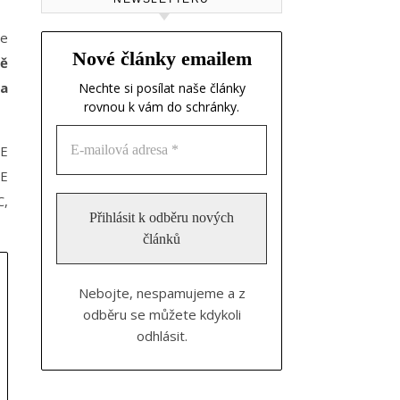
se
Nové články emailem
ně
 a
Nechte si posílat naše články
rovnou k vám do schránky.
E
SE
C,
Nebojte, nespamujeme a z
odběru se můžete kdykoli
odhlásit.