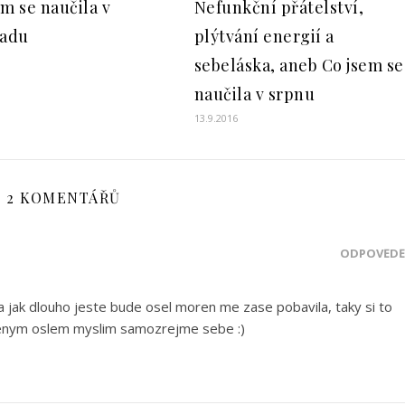
em se naučila v
Nefunkční přátelství,
padu
plýtvání energií a
sebeláska, aneb Co jsem se
naučila v srpnu
13.9.2016
2 KOMENTÁŘŮ
ODPOVĚDĚ
a jak dlouho jeste bude osel moren me zase pobavila, taky si to
renym oslem myslim samozrejme sebe :)