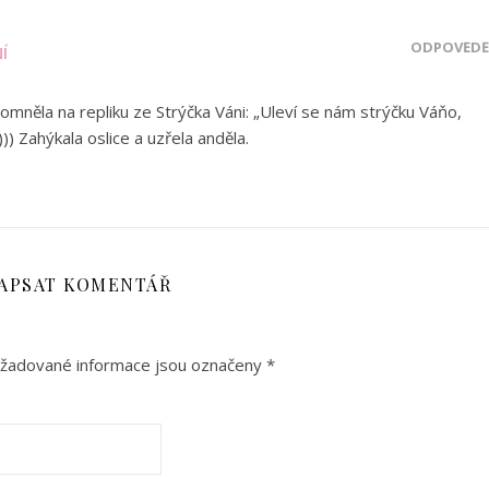
ODPOVĚDĚ
Í
pomněla na repliku ze Strýčka Váni: „Uleví se nám strýčku Váňo,
-))) Zahýkala oslice a uzřela anděla.
APSAT KOMENTÁŘ
žadované informace jsou označeny
*