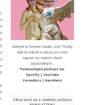
 z
ni
li
cí
do
hů
Bohyně & Femme Fatale, Dvě Třicítky
řádí ve městě a nebojí se o tom
la
napsat. Ku radosti všech
 a
zúčastněných…
ju
Poslouchejte podcast na:
tý
Spotify
|
YouTube
Forendors
|
Herohero
se
me
e.
PŘIHLASTE SE K ODBĚRU NAŠEHO
NEWSLETTERU