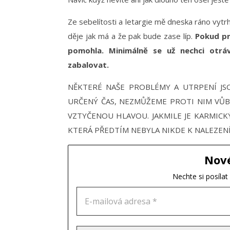
Ze sebelítosti a letargie mě dneska ráno vyt
děje jak má a že pak bude zase líp.
Pokud pr
pomohla. Minimálně se už nechci otr
zabalovat.
NĚKTERÉ NAŠE PROBLÉMY A UTRPENÍ J
URČENÝ ČAS, NEZMŮŽEME PROTI NIM VŮBEC
VZTYČENOU HLAVOU. JAKMILE JE KARMIC
KTERÁ PŘEDTÍM NEBYLA NIKDE K NALEZENÍ,
Nov
Nechte si posíla