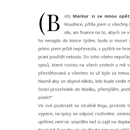
(B
oh)
Merkur si se mnou opě
Roudnice, přišla jsem o všechn
sílu, ani finance na to, abych se v
ho nenajdu do konce týdne, budu si muset v 
prkno jsem ještě nepřevezla, v pytlích se hr
praní pouštět nebudu. Do toho všeho nepořád
spisů, které rostou na všech stolech u mě v 
přestěhovaná a všechno to už bylo za mnou.
hlavně aby se objevil někdo, kdo bude vedle mě
čistící prostředek do kbelíku, přemýšlím, jest
písek?!“
Ve své podstatě se strašně lituju, protože t
vypere, na spisy se odpoví, rozhodne, usnese
upřímní, není nic snazšího než si zajít na depil
Navíc když nevíte ani jak dlouho ten osel ješt