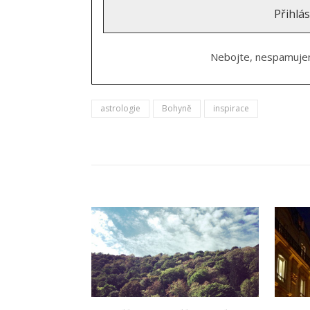
Nebojte, nespamujem
astrologie
Bohyně
inspirace