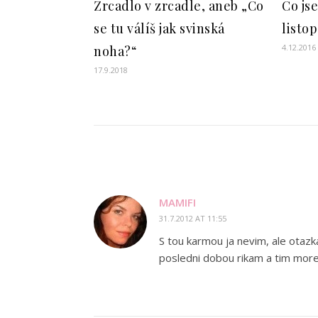
Zrcadlo v zrcadle, aneb „Co
Co js
se tu válíš jak svinská
listo
4.12.2016
noha?“
17.9.2018
MAMIFI
31.7.2012 AT 11:55
S tou karmou ja nevim, ale otazk
posledni dobou rikam a tim mo